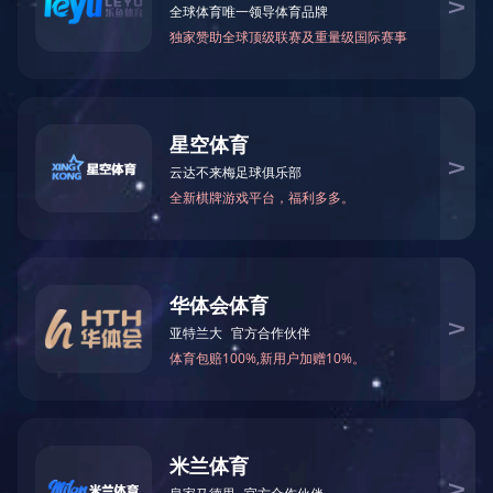
叠螺污泥脱水机
栅渣压实机
1
中国·大连市
经济技术开发区什字街工业园27号